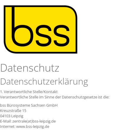
Datenschutz
Datenschutzerklärung
1. Verantwortliche Stelle/Kontakt
Verantwortliche Stelle im Sinne der Datenschutzgesetze ist die:
bss Bürosysteme Sachsen GmbH
Kreuzstraße 15
04103 Leipzig
E-Mail: zentrale(at)bss-leipzig.de
Internet: www.bss-leipzig.de